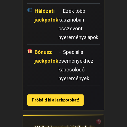
Hálózati
– Ezek több
jackpotok
kaszinóban
összevont
nyereményalapok.
Bónusz
– Speciális
jackpotok
eseményekhez
kapcsolódó
nyeremények.
Próbáld ki a jackpotokat!