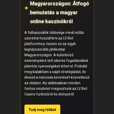
Magyarországon: Átfogó
★
bemutatás a magyar
online kaszinókról
A felhasználók többsége minél előbb
szeretne hozzáférni az LV Bet
platformhoz, hiszen ez az egyik
legnépszerűbb játékoldal
Magyarországon. A különböző
eseményekre tett sikeres fogadásokkal
jelentős nyereségeket érhet el. Próbáld
meg kialakítani a saját stratégiádat, és
élvezd a meccsek követését közvetlenül
az oldalon. Az alábbiakban minden
fontos részletet megosztunk az LV Bet
Casino funkcióiról és előnyeiről.
Tudj meg többet