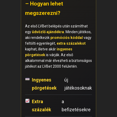
– Hogyan lehet
megszerezni?
Az első LVBet belépés után számíthat
egy
üdvözlő ajándékra
. Minden játékos,
aki rendelkezik
promóciós kóddal
vagy
feltölti egyenlegét,
extra százalékot
kaphat, illetve akár
ingyenes
pörgetések
is várják. Az első
alkalommal már élvezheti a biztonságos
játékot az LVBet 2000 felületén.
Ingyenes
új
pörgetések
játékosoknak
Extra
a
százalék
befizetésekre