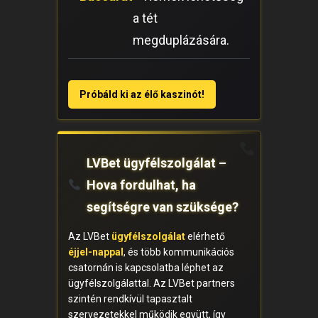
a tét
megduplázására.
Próbáld ki az élő kaszinót!
LVBet ügyfélszolgálat –
Hova fordulhat, ha
segítségre van szüksége?
Az LVBet
ügyfélszolgálat
elérhető
éjjel-nappal
, és több kommunikációs
csatornán is kapcsolatba léphet az
ügyfélszolgálattal. Az LVBet partners
szintén rendkívül tapasztalt
szervezetekkel működik együtt, így