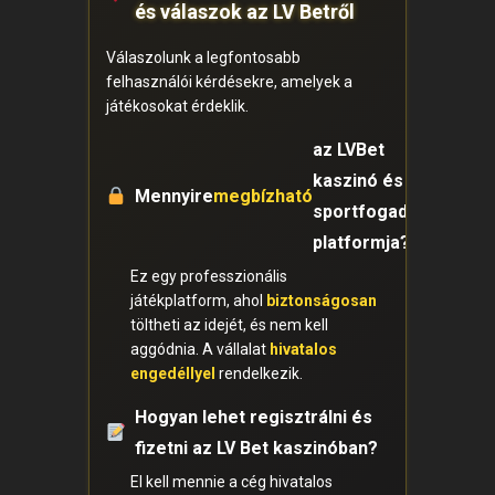
és válaszok az LV Betről
Válaszolunk a legfontosabb
felhasználói kérdésekre, amelyek a
játékosokat érdeklik.
az LVBet
kaszinó és
Mennyire
megbízható
sportfogadási
platformja?
Ez egy professzionális
játékplatform, ahol
biztonságosan
töltheti az idejét, és nem kell
aggódnia. A vállalat
hivatalos
engedéllyel
rendelkezik.
Hogyan lehet regisztrálni és
fizetni az LV Bet kaszinóban?
El kell mennie a cég hivatalos