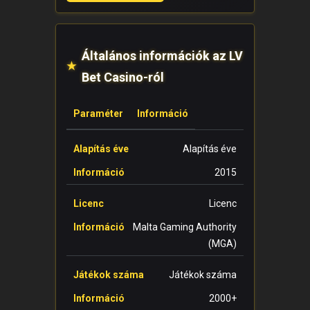
Általános információk az LV
★
Bet Casino-ról
Paraméter
Információ
Alapítás éve
2015
Licenc
Malta Gaming Authority
(MGA)
Játékok száma
2000+