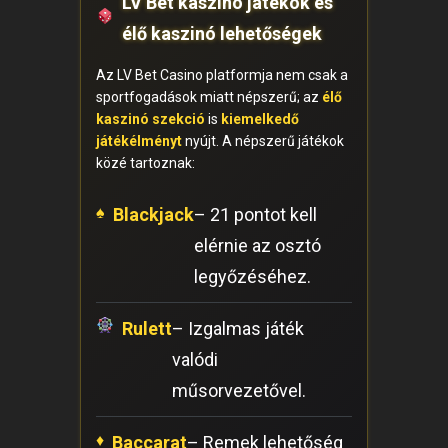
LV Bet kaszinó játékok és
élő kaszinó lehetőségek
Az LV Bet Casino platformja nem csak a
sportfogadások miatt népszerű; az
élő
kaszinó szekció
is
kiemelkedő
játékélményt
nyújt. A népszerű játékok
közé tartoznak:
♠️
Blackjack
– 21 pontot kell
elérnie az osztó
legyőzéséhez.
Rulett
– Izgalmas játék
valódi
műsorvezetővel.
♦️
Baccarat
– Remek lehetőség