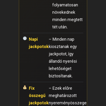
folyamatosan
növekednek
minden megtett
tét után.
Napi
– Minden nap
jackpotok
kiosztanak egy
jackpotot, így
állandó nyerési
lehetőséget
biztosítanak.
Fix
– Ezek előre
összegű
meghatározott
jackpotok
nyereményösszegek.