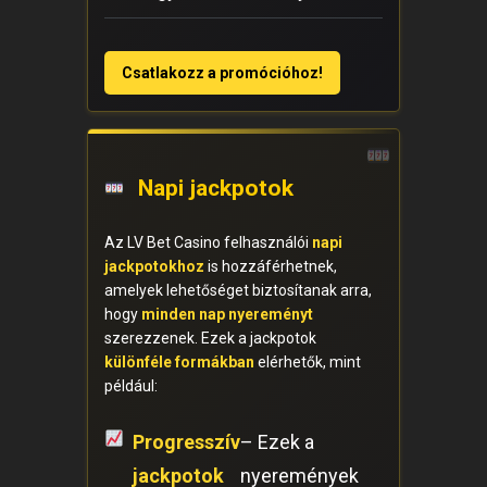
Csatlakozz a promócióhoz!
Napi jackpotok
Az LV Bet Casino felhasználói
napi
jackpotokhoz
is hozzáférhetnek,
amelyek lehetőséget biztosítanak arra,
hogy
minden nap nyereményt
szerezzenek. Ezek a jackpotok
különféle formákban
elérhetők, mint
például:
Progresszív
– Ezek a
jackpotok
nyeremények