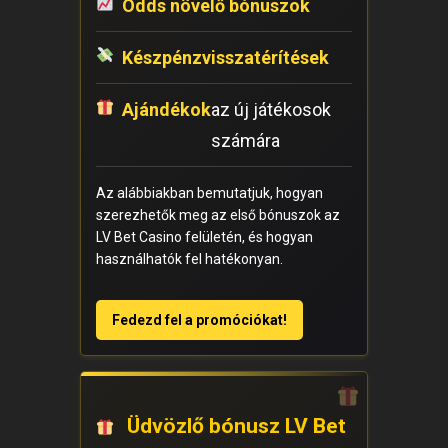
Odds növelő bónuszok
Készpénzvisszatérítések
Ajándékok
az új játékosok
számára
Az alábbiakban bemutatjuk, hogyan
szerezhetők meg az első bónuszok az
LV Bet Casino felületén, és hogyan
használhatók fel hatékonyan.
Fedezd fel a promóciókat!
Üdvözlő bónusz LV Bet