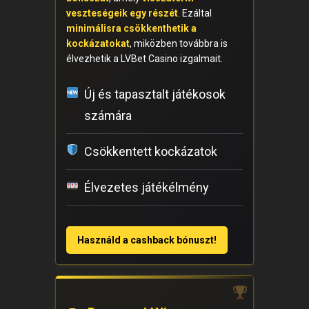
veszteségeik egy részét
. Ezáltal
minimálisra csökkenthetik a
kockázatokat
, miközben továbbra is
élvezhetik a LVBet Casino izgalmait.
Új és tapasztalt játékosok
számára
Csökkentett kockázatok
Élvezetes játékélmény
Használd a cashback bónuszt!